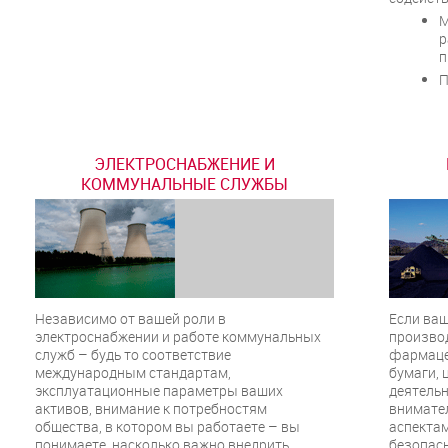
М
р
п
П
ЭЛЕКТРОСНАБЖЕНИЕ И
КОММУНАЛЬНЫЕ СЛУЖБЫ
Независимо от вашей роли в
Если ва
электроснабжении и работе коммунальных
произво
служб – будь то соответствие
фармаце
международным стандартам,
бумаги,
эксплуатационные параметры ваших
деятельн
активов, внимание к потребностям
внимате
общества, в котором вы работаете – вы
аспектам
понимаете, насколько важно внедрить
безопасн