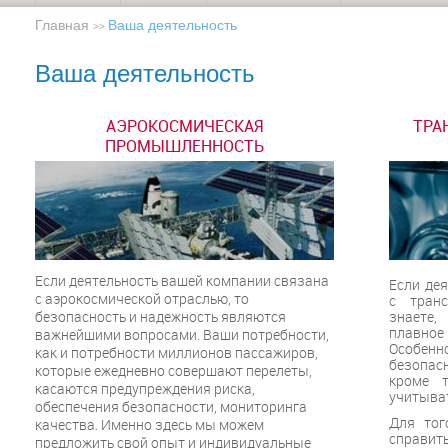
Главная
Ваша деятельность
>>
Ваша деятельность
АЭРОКОСМИЧЕСКАЯ
ТРА
ПРОМЫШЛЕННОСТЬ
Если деятельность вашей компании связана
Если де
с аэрокосмической отраслью, то
с тран
безопасность и надежность являются
знаете
плавное
важнейшими вопросами. Ваши потребности,
Особен
как и потребности миллионов пассажиров,
безопас
которые ежедневно совершают перелеты,
кроме т
касаются предупреждения риска,
учитыва
обеспечения безопасности, мониторинга
Для тог
качества. Именно здесь мы можем
справить
предложить свой опыт и индивидуальные