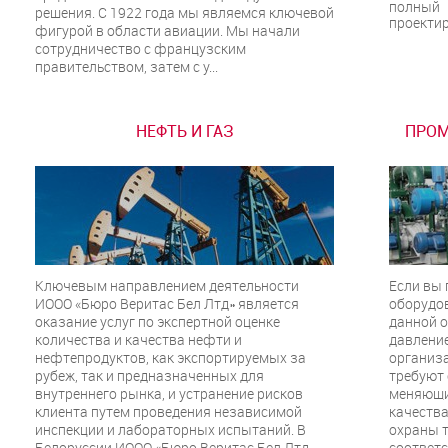
полны
решения. С 1922 года мы являемся ключевой
проектир
фигурой в области авиации. Мы начали
сотрудничество с французским
правительством, затем с у...
НЕФТЬ И ГАЗ
ПРОМ
Ключевым направлением деятельности
Если вы
ИООО «Бюро Веритас Бел Лтд» является
оборудов
оказание услуг по экспертной оценке
данной о
количества и качества нефти и
давление
нефтепродуктов, как экспортируемых за
организа
рубеж, так и предназначенных для
требуют
внутреннего рынка, и устранение рисков
меняющи
клиента путем проведения независимой
качества
инспекции и лабораторных испытаний. В
охраны т
Белоруссии ИООО «Бюро Веритас Бел Лтд»
соответс