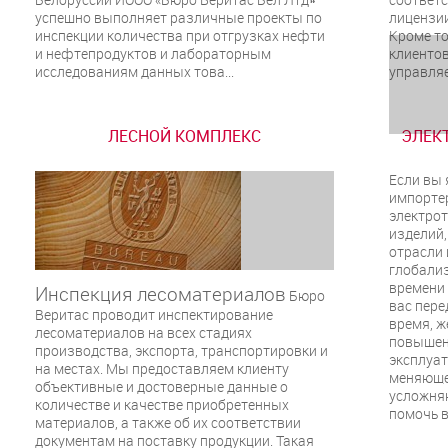
успешно выполняет различные проекты по
лицензии
инспекции количества при отгрузках нефти
Кроме то
и нефтепродуктов и лабораторным
клиентов
исследованиям данных това...
управляе
ЛЕСНОЙ КОМПЛЕКС
ЭЛЕК
Если вы 
импорте
электрот
изделий,
отрасли 
глобали
времени 
Инспекция лесоматериалов
Бюро
вас пере
Веритас проводит инспектирование
время, ж
лесоматериалов на всех стадиях
повышен
производства, экспорта, транспортировки и
эксплуат
на местах. Мы предоставляем клиенту
меняюще
объективные и достоверные данные о
усложня
количестве и качестве приобретенных
помочь в
материалов, а также об их соответствии
документам на поставку продукции. Такая